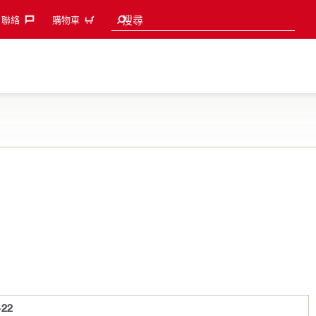
Search suggestions
搜尋
聯絡‎
購物車
-22