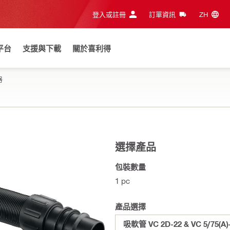
登入或註冊
訂單資訊
ZH‎
平台
支援與下載
關於喜利得
器
選擇產品
包裝數量
1 pc
產品選擇
吸軟管 VC 2D-22 & VC 5/75(A)