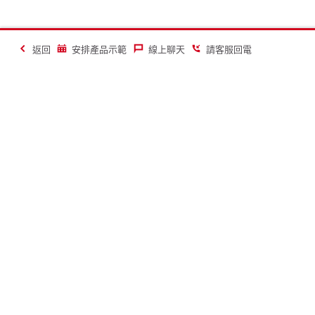
返回
安排產品示範
線上聊天
請客服回電
讓建築業變得更美好
聯絡
關於喜利得
聯絡我們
公司簡介
請客服回電
公司消息