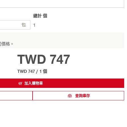
總計
個
包
1
司價格。
TWD 747
TWD 747
/
1 個
加入購物車
查詢庫存