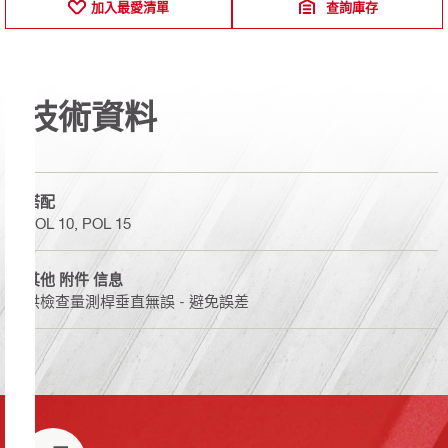
加入最愛清單
查詢庫存
技術資料
搭配
POL 10, POL 15
其他 附件 信息
供檢查量測桿垂直無誤 - 避免誤差