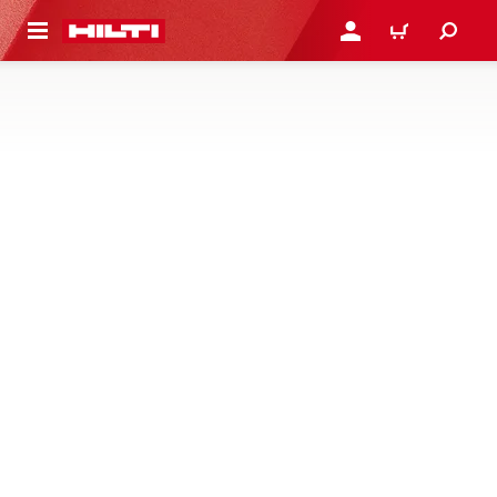
到主要內容
登入或註冊
購物車
磨床和砂光機配件
尋找研磨機配件（例如蓋子、防護罩和罩）或砂光機配件
（例如砂磨板和集塵附件）
4 產品