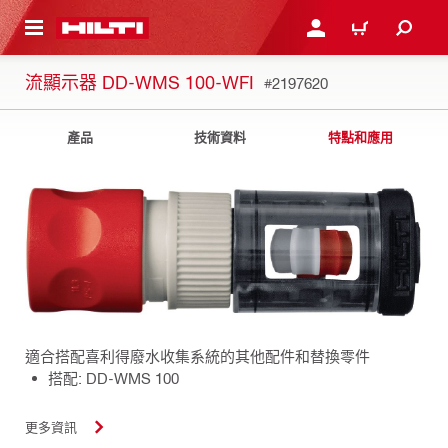
到主要內容
登入或註冊
購物車
流顯示器 DD-WMS 100-WFI
#2197620
產品
技術資料
特點和應用
適合搭配喜利得廢水收集系統的其他配件和替換零件
搭配: DD-WMS 100
更多資訊