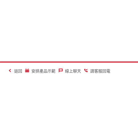
返回
安排產品示範
線上聊天
請客服回電
讓建築業變得更美好