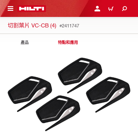
到主要內容
登入或註冊
購物車
切割葉片 VC-CB (4)
#2411747
產品
特點和應用