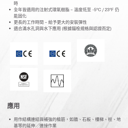
時
全年皆適用的注射式環氧樹脂 – 溫度低至 -5°C / 23°F 仍
能固化
更長的工作時間 – 給予更大的安裝彈性
適合滿水孔洞與水下應用 (根據錨栓規格與認證而定)
居於能源與環保設
ETA_CE_Logo_2to1 (3608215)
CE 標記
美國國家衛生基金會
抗震負載力
應用
用作結構連結與補強的植筋，如牆、石板、樓梯、柱、地
基等的延伸／連接作業