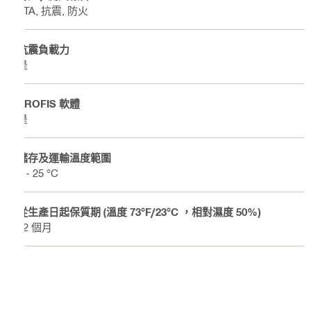
ETA, 抗震, 防火
抗震負載力
是
PROFIS 軟體
是
儲存及運輸溫度範圍
5 - 25 °C
從生產日起保質期 (溫度 73°F/23°C ，相對濕度 50%)
12 個月