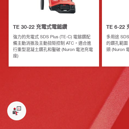
TE 30-22 充電式電鎚鑽
TE 6-2
強力的充電式 SDS Plus (TE-C) 電鎚鑽配
多用途 SD
備主動消振及主動扭矩控制 ATC，適合進
的鑽孔範圍
行重型混凝土鑽孔和鑿破 (Nuron 電池充電
頭 (Nuron
座)