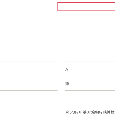
ETA
乾燥
是
混合 乙酯 甲基丙烯酸酯 粘性材