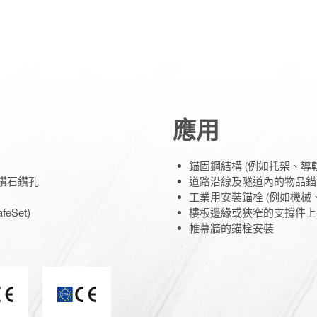
應用
錨固鋼結構 (例如托架、導
鑽石鑽孔
道路沿線及隧道內的物品錨
工業用安裝錨栓 (例如機械
eSet)
樓板邊緣或狹窄的支撐件上 
帷幕牆的錨栓安裝
CE 標記
ETA_CE_Logo_2to1 (3608215)