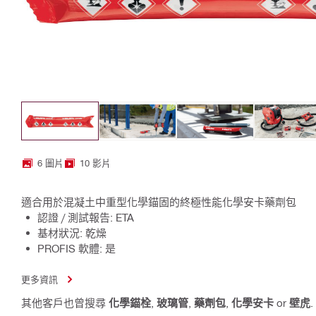
6 圖片
10 影片
適合用於混凝土中重型化學錨固的終極性能化學安卡藥劑包
認證 / 測試報告: ETA
基材狀況: 乾燥
PROFIS 軟體: 是
更多資訊
其他客戶也曾搜尋
化學錨栓
,
玻璃管
,
藥劑包
,
化學安卡
or
壁虎
.