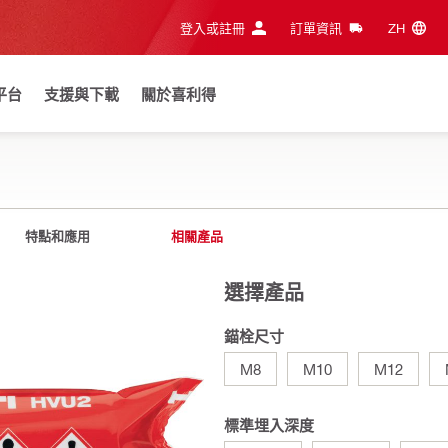
登入或註冊
訂單資訊
ZH‎
平台
支援與下載
關於喜利得
特點和應用
相關產品
選擇產品
錨栓尺寸
M8
M10
M12
標準埋入深度