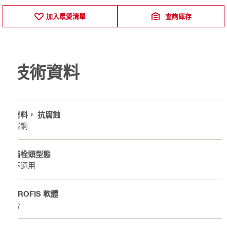
加入最愛清單
查詢庫存
技術資料
材料， 抗腐蝕
碳鋼
錨栓頭型態
不適用
PROFIS 軟體
否