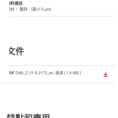
材料構成
鋼材， 鍍鋅 （最小 5 µm)
文件
PDF
DIBt_Z-21.8-2173_en
, 德语
[ 1.6 MB ]
下載