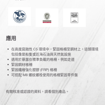
美國驗船協會
必維國際檢驗集團
勞氏船級社
應用
在高度腐蝕性 C5 環境中，緊固格柵至鋼材上，這類環境
包括像是船隻或近海石油與天然氣設施
適用於暴露在標準負載的格柵，例如走道
緊固鋼材格柵
緊固纖維強化塑膠 (FRP) 格柵
可搭配 M8 螺紋螺栓使用的格柵緊固零件盤
有關核准或認證的資料，請看個別產品。