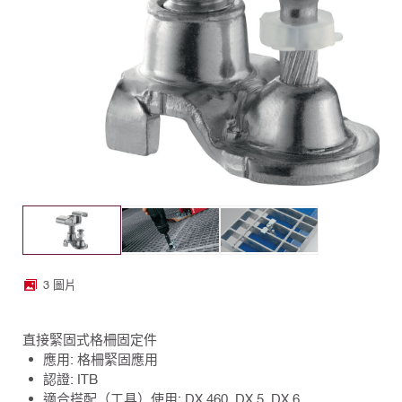
3 圖片
直接緊固式格柵固定件
應用: 格柵緊固應用
認證: ITB
適合搭配（工具）使用: DX 460, DX 5, DX 6