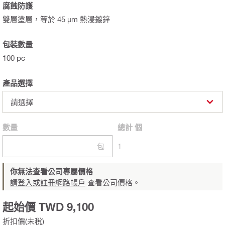
腐蝕防護
雙層塗層，等於 45 µm 熱浸鍍鋅
包裝數量
100 pc
產品選擇
請選擇
數量
總計
個
包
1
你無法查看公司專屬價格
請登入或註冊網路帳戶
查看公司價格。
起始價 TWD 9,100
折扣價(未稅)