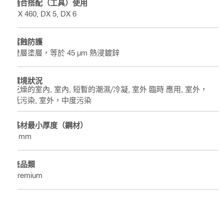
適合搭配（工具）使用
DX 460, DX 5, DX 6
腐蝕防護
雙層塗層，等於 45 µm 熱浸鍍鋅
環境狀況
乾燥的室內, 室內, 短暫的潮濕/冷凝, 室外 臨時 應用, 室外，
低污染, 室外，中度污染
基材最小厚度（鋼材）
4 mm
產品類
Premium