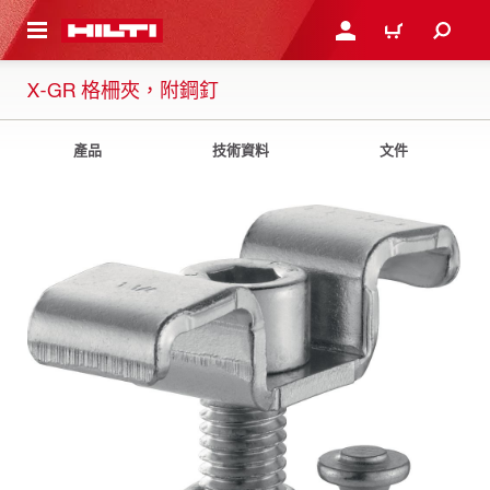
到主要內容
登入或註冊
購物車
X-GR 格柵夾，附鋼釘
產品
技術資料
文件