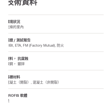
技術資料
環境狀況
乾燥的室內
認證 / 測試報告
DIBt, ETA, FM (Factory Mutual), 防火
材料， 抗腐蝕
碳鋼， 鍍鋅
基礎材料
混凝土（開裂）, 混凝土（非開裂）
PROFIS 軟體
是