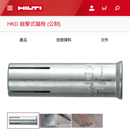
到主要內容
登入或註冊
購物車
HKD 敲擊式錨栓 (公制)
產品
技術資料
文件