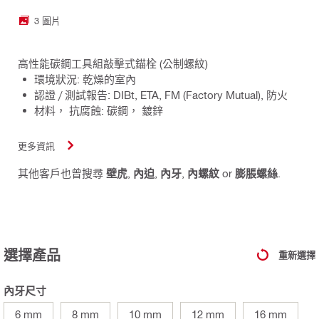
3 圖片
高性能碳鋼工具組敲擊式錨栓 (公制螺紋)
環境狀況: 乾燥的室內
認證 / 測試報告: DIBt, ETA, FM (Factory Mutual), 防火
材料， 抗腐蝕: 碳鋼， 鍍鋅
更多資訊
其他客戶也曾搜尋
壁虎
,
內迫
,
內牙
,
內螺紋
or
膨脹螺絲
.
選擇產品
重新選擇
內牙尺寸
6 mm
8 mm
10 mm
12 mm
16 mm