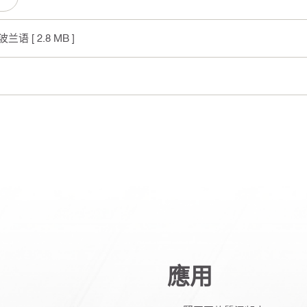
, 波兰语
[ 2.8 MB ]
應用