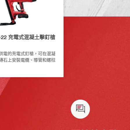
ME-22 充電式混凝土擊釘槍
電池供電的充電式釘槍，可在混凝
磚石上安裝電纜、導管和螺柱