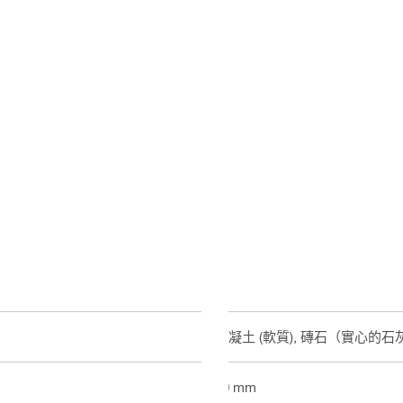
混凝土 (軟質), 磚石（實心的
60 mm