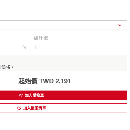
總計
個
包
1
司價格。
起始價 TWD 2,191
加入購物車
加入最愛清單