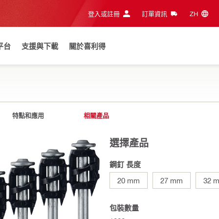
登入或註冊
訂單資訊
ZH‎
平台
支援與下載
關於喜利得
特點和應用
相關產品
選擇產品
鋼釘 長度
20 mm
27 mm
32 
包裝數量