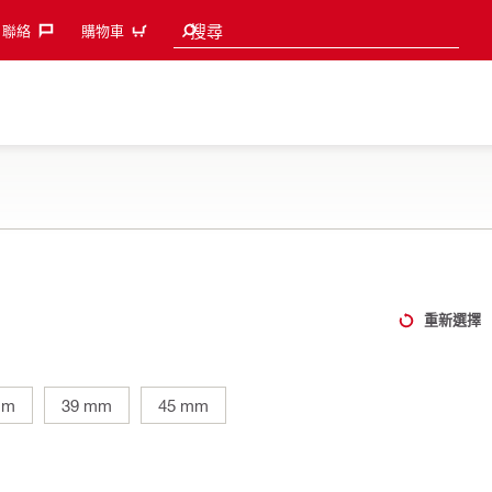
Search suggestions
搜尋
聯絡‎
購物車
重新選擇
mm
39 mm
45 mm