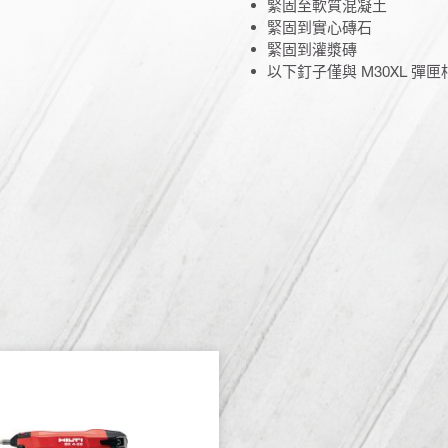
緊固至軟質混凝土
緊固到實心磚石
緊固到灌漿磚
以下釘子僅與 M30XL 彈匣相容 