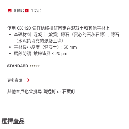
6 圖片
1 影片
使用 GX 120 氣釘槍將排釘固定在混凝土和其他基材上
基礎材料: 混凝土 (軟質), 磚石（實心的石灰石磚）, 磚石
（水泥漿填充的混凝土塊）
基材最小厚度（混凝土）: 60 mm
腐蝕防護: 鍍鋅塗層 < 20 µm
STANDARD
更多資訊
其他客戶也曾搜尋
普通釘
or
石屎釘
.
選擇產品