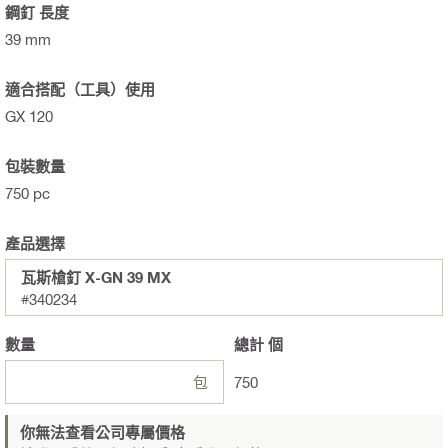
鋼釘 長度
39 mm
適合搭配（工具）使用
GX 120
包裝數量
750 pc
產品選擇
瓦斯槍釘 X-GN 39 MX
#340234
數量
總計
個
包
750
你無法查看公司專屬價格