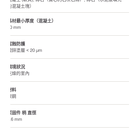
的混凝土塊）
基材最小厚度（混凝土）
60 mm
腐蝕防護
鍍鋅塗層 < 20 µm
環境狀況
乾燥的室內
材料
碳鋼
緊固件 柄 直徑
2.6 mm