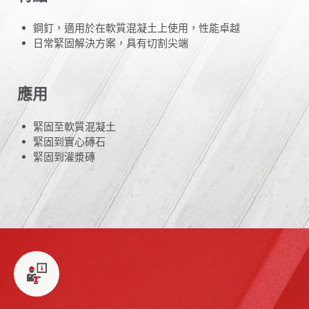
鋼釘，適用於在軟質混凝土上使用，性能卓越
日常緊固解決方案，具有切割尖端
應用
緊固至軟質混凝土
緊固到實心磚石
緊固到灌漿磚