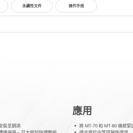
永續性文件
操作手冊
應用
安裝至鋼梁
將 MT-70 和 MT-80 橫
槽連接器 – 可大幅加快調整組
適合用於中等腐蝕性環境