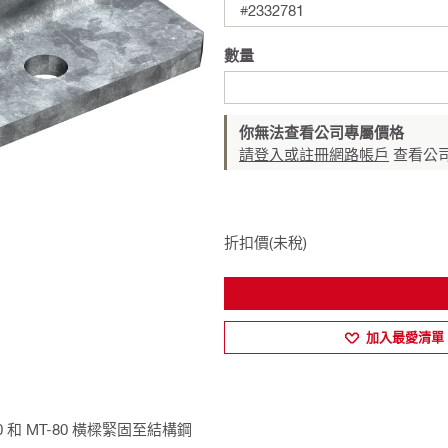
#2332781
數量
你無法查看公司專屬價格
請登入或註冊網路帳戶
查看公
折扣價(未稅)
加入最愛清單
和 MT-80 橫樑緊固至結構鋼