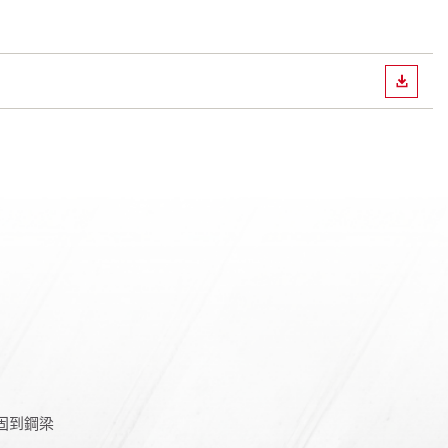
下載
樑緊固到鋼梁