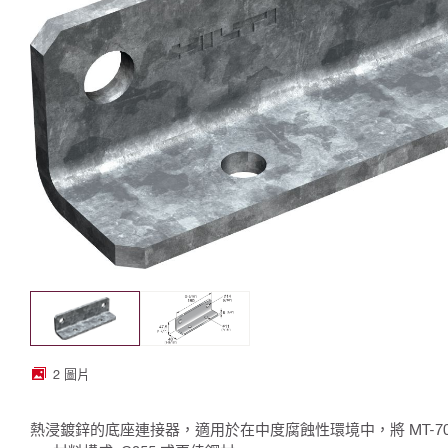
2 圖片
熱浸鍍鋅的底座連接器，適用於在中度腐蝕性環境中，將 MT-70 