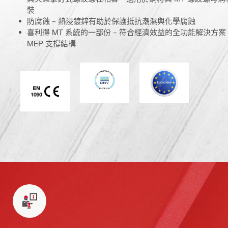
裝
防腐蝕 – 熱浸鍍鋅有助於保護抵抗潮濕與化學腐蝕
喜利得 MT 系統的一部份 – 符合經濟效益的全功能解決方
MEP 支撐結構
DNV
歐洲規範 (Eurocod
CE EN 1090 標誌