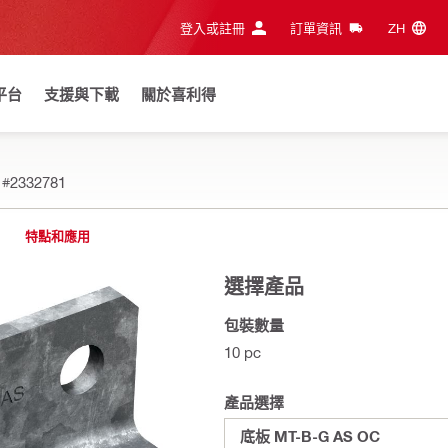
登入或註冊
訂單資訊
ZH‎
平台
支援與下載
關於喜利得
C
#2332781
特點和應用
選擇產品
包裝數量
10 pc
產品選擇
底板 MT-B-G AS OC