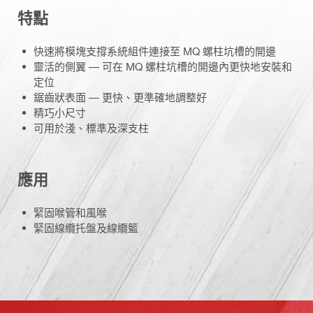
特點
快速將模塊支撐系統組件連接至 MQ 螺柱坑槽的開邊
靈活的側翼 — 可在 MQ 螺柱坑槽的開邊內更快地安裝和
定位
鋸齒狀表面 — 更快、更準確地調整好
精巧小尺寸
可用於淺、標準及深支柱
應用
緊固喉管和風喉
緊固線纜托盤及線纜籃