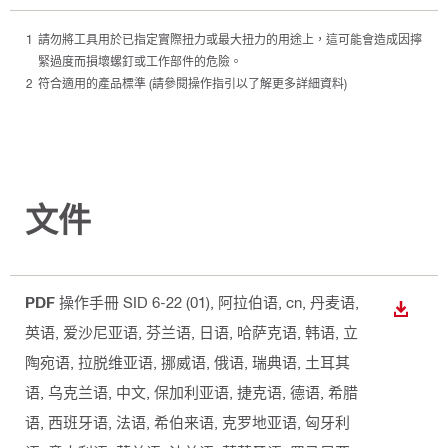
請勿將工具用於已指定實際扭力或最大扭力的用途上，這可能會造成因擰
緊過度而損壞螺釘或工作部件的危險。
符合適用的產品標準 (請參閱操作指引以了解更多詳細資料)
文件
PDF
操作手冊 SID 6-22 (01)
, 阿拉伯语, cn, 丹麦语,
下載
英语, 爱沙尼亚语, 芬兰语, 日语, 哈萨克语, 韩语, 立
陶宛语, 拉脱维亚语, 挪威语, 俄语, 瑞典语, 土耳其
语, 乌克兰语, 中文, 保加利亚语, 捷克语, 德语, 希腊
语, 西班牙语, 法语, 希伯来语, 克罗地亚语, 匈牙利