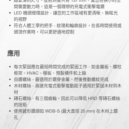
超緊湊的尺寸 - 從前到後只有 137 mm，當您在狹小的空
間需要動力時，這是一個理想的充電式衝擊電鑽
LED 機頭燈環設計 - 讓您的工作區域有更清晰、無眩光
的視野
符合人體工學的把手 - 紋理和輪廓設計，在長時間使用或
頭頂作業時，可以更舒適地控制
應用
每次緊固應在最短時間完成的緊固工作 - 如金屬板、螺柱
框架、HVAC、模板、預製構件和上釉
自鑽螺絲 - 最適用於鑽穿金屬，然後推動螺紋完成
木材螺絲 - 高速充電式衝擊電動起子適用於緊固木材到木
材
磚石螺絲 - 有三個齒輪，因此可以降低 HRD 等磚石螺絲
的扭矩
使用鏟形鑽頭如 WDB-S (最大直徑 25 mm) 在木材上鑽
孔