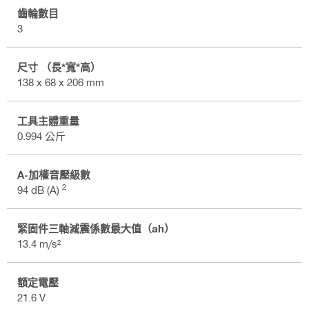
齒輪數目
3
尺寸 （長*寬*高）
138 x 68 x 206 mm
工具主體重量
0.994 公斤
A-加權音壓級數
2
94 dB (A)
緊固件三軸減震係數最大值（ah）
13.4 m/s²
額定電壓
21.6 V