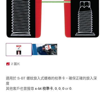
2 圖片
適用於 S-BT 螺紋旋入式螺樁的校準卡，確保正確的旋入深
度
其他客戶也曾搜尋
x-bt 校準卡
,
0
,
0
,
0
or
0
.