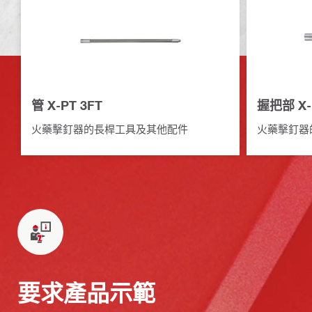
管 X-PT 3FT
握把部 X-
火藥擊釘器的長桿工具及其他配件
火藥擊釘器
要求產品示範