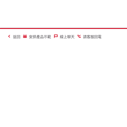
返回
安排產品示範
線上聊天
請客服回電
讓建築業變得更美好
聯絡
關於喜利得
聯絡我們
公司簡介