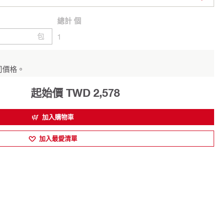
總計
個
包
1
司價格。
起始價 TWD 2,578
加入購物車
加入最愛清單