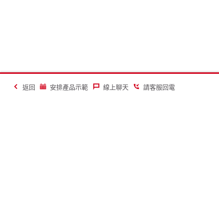
返回
安排產品示範
線上聊天
請客服回電
讓建築業變得更美好
聯絡
關於喜利得