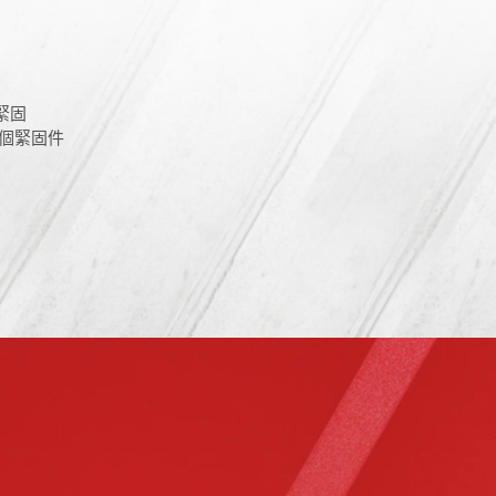
緊固
 個緊固件