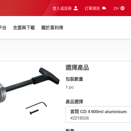
登入或註冊
訂單資訊
ZH‎
平台
支援與下載
關於喜利得
選擇產品
包裝數量
1 pc
產品選擇
套筒 CD 4 600ml aluminium
#2218556