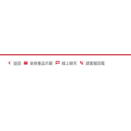
返回
安排產品示範
線上聊天
請客服回電
讓建築業變得更美好