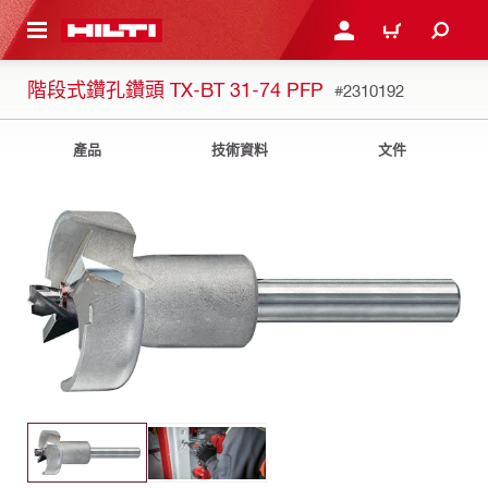
到主要內容
登入或註冊
購物車
階段式鑽孔鑽頭 TX-BT 31-74 PFP
#2310192
產品
技術資料
文件