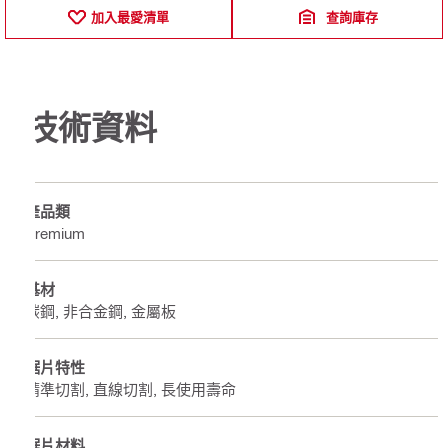
加入最愛清單
查詢庫存
技術資料
產品類
Premium
基材
碳鋼, 非合金鋼, 金屬板
鋸片特性
精準切割, 直線切割, 長使用壽命
鋸片材料