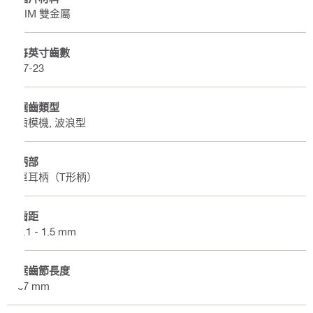
BIM 雙金屬
每英寸齒數
17-23
鋸齒類型
齒模機, 波浪型
柄部
單耳柄（T形柄）
齒距
1.1 - 1.5 mm
鋸齒節長度
67 mm