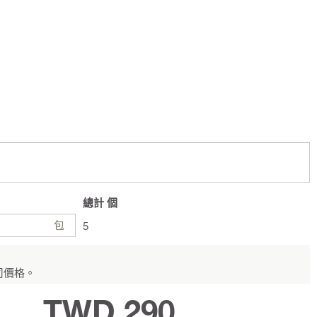
總計
個
包
5
司價格。
TWD 290