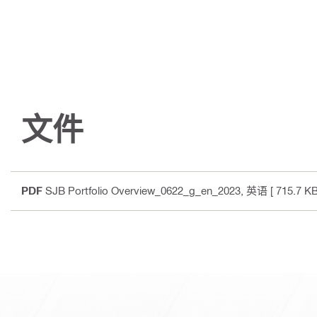
文件
PDF
SJB Portfolio Overview_0622_g_en_2023
, 英语
[ 715.7 KB