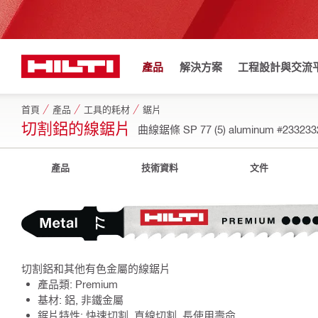
產品
解決方案
工程設計與交流
首頁
產品
工具的耗材
鋸片
切割鋁的線鋸片
曲線鋸條 SP 77 (5) aluminum
#233233
產品
技術資料
文件
切割鋁和其他有色金屬的線鋸片
產品類: Premium
基材: 鋁, 非鐵金屬
鋸片特性: 快速切割, 直線切割, 長使用壽命