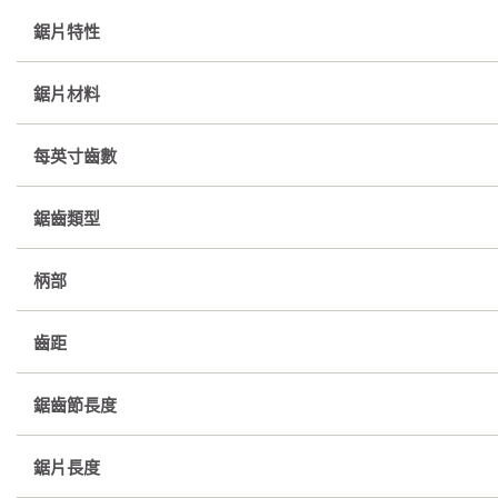
鋸片特性
鋸片材料
每英寸齒數
鋸齒類型
柄部
齒距
鋸齒節長度
鋸片長度