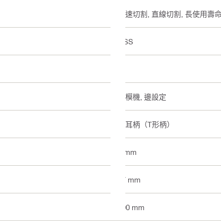
快速切割, 直線切割, 長使用壽
HSS
8
齒模機, 邊設定
單耳柄（T形柄）
3 mm
77 mm
100 mm