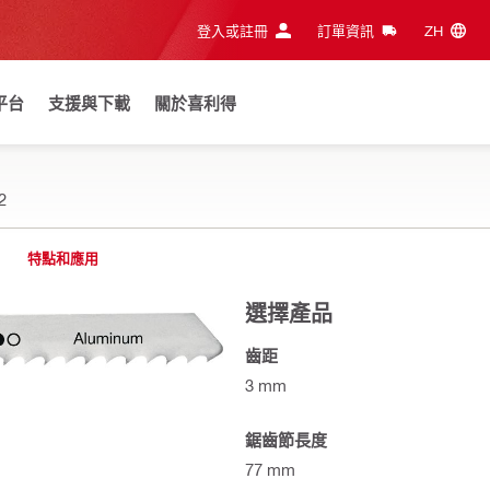
登入或註冊
訂單資訊
ZH‎
平台
支援與下載
關於喜利得
2
特點和應用
選擇產品
齒距
3 mm
鋸齒節長度
77 mm