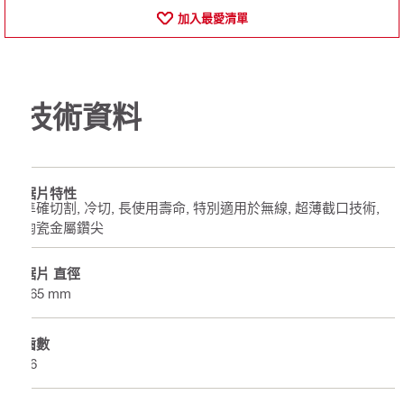
加入最愛清單
技術資料
鋸片特性
準確切割, 冷切, 長使用壽命, 特別適用於無線, 超薄截口技術,
陶瓷金屬鑽尖
鋸片 直徑
165 mm
齒數
66