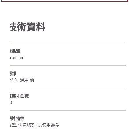
技術資料
產品類
Premium
柄部
1/2 吋 通用 柄
每英寸齒數
10
鋸片特性
重型, 快速切割, 長使用壽命