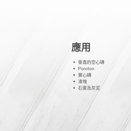
應用
垂直的空心磚
Poroton
實心磚
渣塊
石膏及灰泥