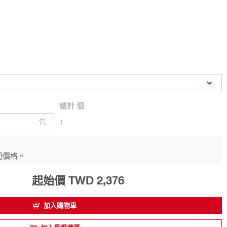
總計
個
包
1
司價格。
起始價 TWD 2,376
加入購物車