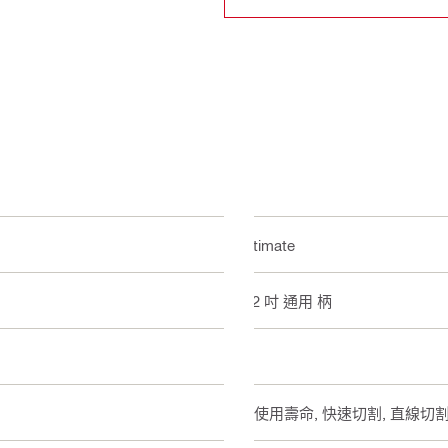
Ultimate
1/2 吋 通用 柄
2
長使用壽命, 快速切割, 直線切