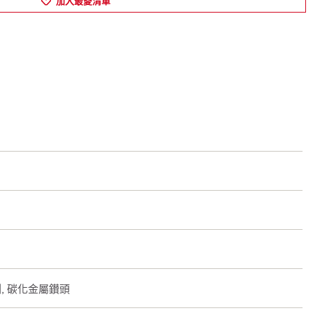
加入最愛清單
割, 碳化金屬鑚頭