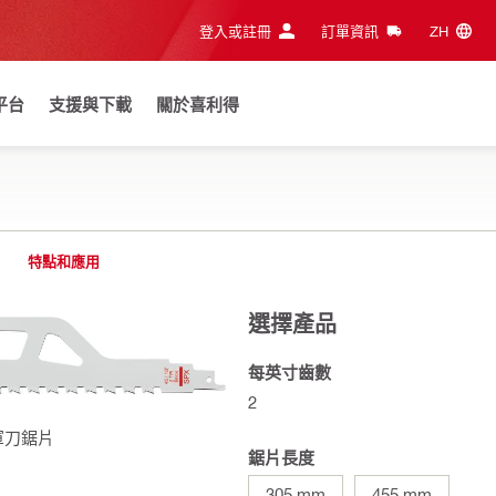
登入或註冊
訂單資訊
ZH‎
平台
支援與下載
關於喜利得
特點和應用
選擇產品
每英寸齒數
2
軍刀鋸片
鋸片長度
305 mm
455 mm