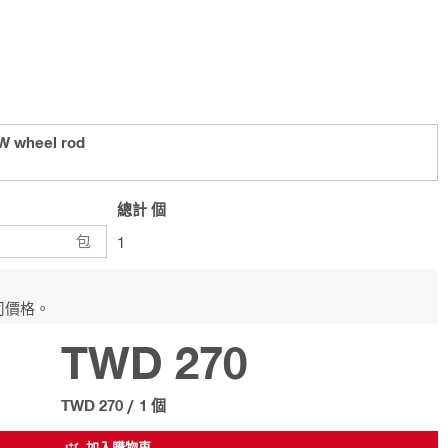
-W wheel rod
總計
個
包
1
司價格。
TWD 270
TWD 270
/
1 個
加入購物車