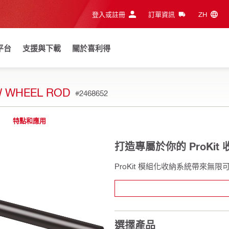
登入或註冊
訂單資訊
ZH‎
平台
支援與下載
關於喜利得
W WHEEL ROD
#2468652
特點和應用
打造專屬於你的 ProKit
ProKit 模組化收納系統帶來無限
選擇產品