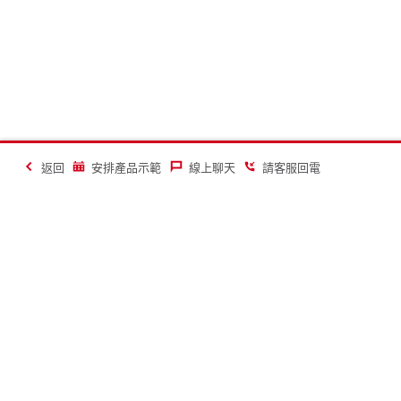
返回
安排產品示範
線上聊天
請客服回電
讓建築業變得更美好