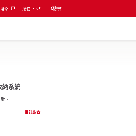
Search suggestions
搜尋
聯絡‎
購物車
 收納系統
可能。
自訂組合