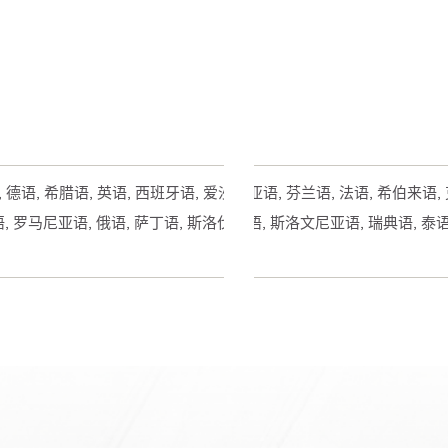
语, 德语, 希腊语, 英语, 西班牙语, 爱沙尼亚语, 芬兰语, 法语, 希伯来语
, 罗马尼亚语, 俄语, 萨丁语, 斯洛伐克语, 斯洛文尼亚语, 瑞典语, 泰语