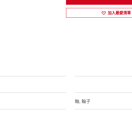
加入最愛清單
是
車軸, 輪子