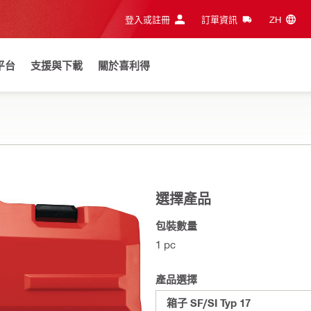
登入或註冊
訂單資訊
ZH‎
平台
支援與下載
關於喜利得
選擇產品
包裝數量
1 pc
產品選擇
箱子 SF/SI Typ 17