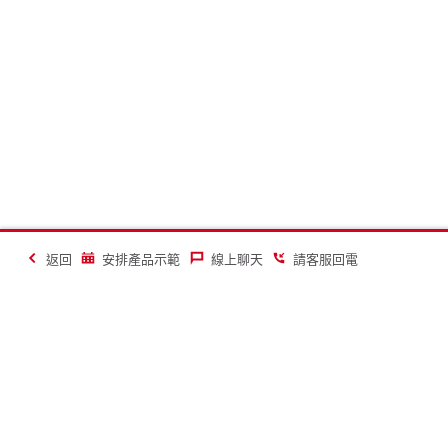
返回
安排產品示範
線上聊天
請客服回電
讓建築業變得更美好