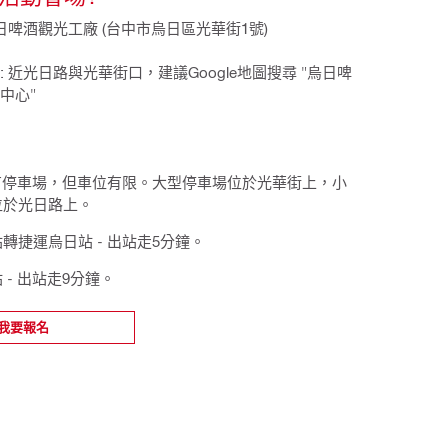
日啤酒觀光工廠 (台中市烏日區光華街1號)
 近光日路與光華街口，建議Google地圖搜尋 "烏日啤
中心"
附有停車場，但車位有限。大型停車場位於光華街上，小
位於光日路上。
轉捷運烏日站 - 出站走5分鐘。
 - 出站走9分鐘。
我要報名