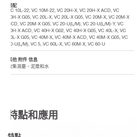
搭配
VC 10L-22, VC 10M-22, VC 20H-X, VC 20H-X ACD, VC
20H-X G05, VC 20L-X, VC 20L-X G05, VC 20M-X, VC 20M-X
ACD, VC 20M-X G05, VC 20-U(L/M), VC 20-U(L/M)-Y, VC
40H-X ACD, VC 40H-X G02, VC 40H-X G05, VC 40L-X, VC
40L-X G05, VC 40M-X, VC 40M-X ACD, VC 40M-X G05, VC
40-U(L/M), VC 5, VC 60L-X, VC 60M-X, VC 60-U
其他 附件 信息
收集濕塵、泥漿和水
特點和應用
特點