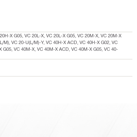
20H-X G05, VC 20L-X, VC 20L-X G05, VC 20M-X, VC 20M-X
L/M), VC 20-U(L/M)-Y, VC 40H-X ACD, VC 40H-X G02, VC
-X G05, VC 40M-X, VC 40M-X ACD, VC 40M-X G05, VC 40-