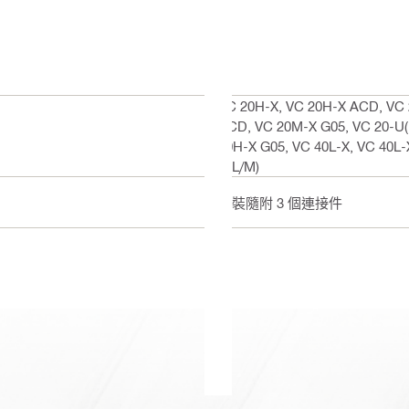
VC 20H-X, VC 20H-X ACD, VC 
ACD, VC 20M-X G05, VC 20-U(
40H-X G05, VC 40L-X, VC 40L
U(L/M)
套裝隨附 3 個連接件