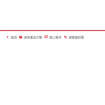
返回
安排產品示範
線上聊天
請客服回電
讓建築業變得更美好
聯絡
關於喜利得