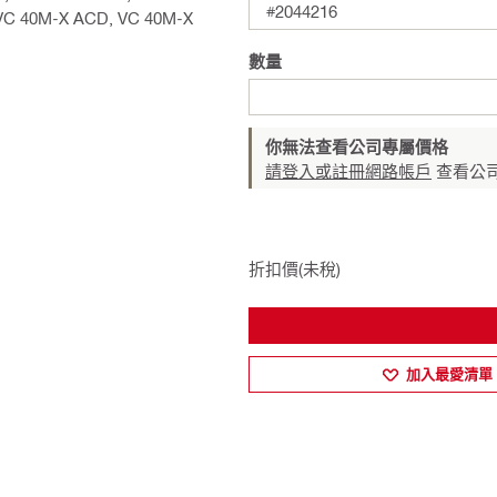
#2044216
 VC 40M-X ACD, VC 40M-X
數量
你無法查看公司專屬價格
請登入或註冊網路帳戶
查看公
折扣價(未稅)
加入最愛清單