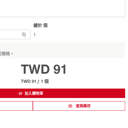
總計
個
包
1
司價格。
TWD 91
TWD 91
/
1 個
加入購物車
查詢庫存