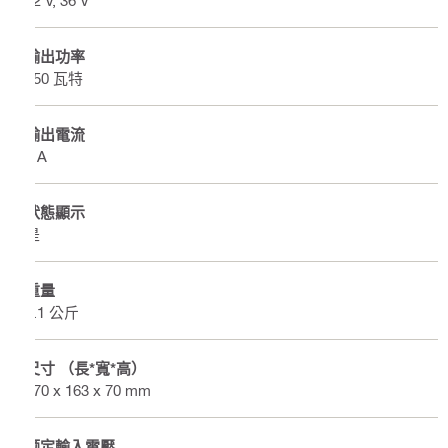
輸出功率
350 瓦特
輸出電流
9 A
狀態顯示
是
重量
1.1 公斤
尺寸 （長*寬*高）
170 x 163 x 70 mm
额定輸入電壓