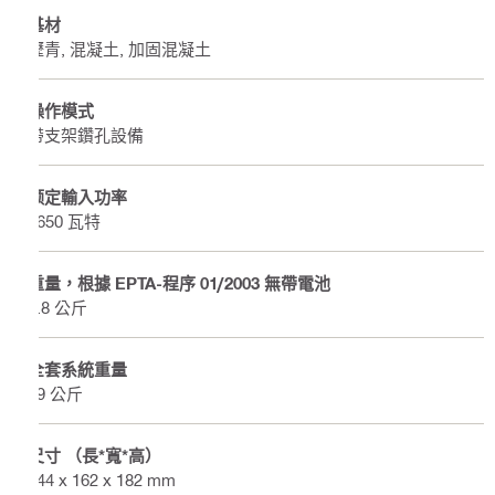
基材
瀝青, 混凝土, 加固混凝土
操作模式
帶支架鑽孔設備
额定輸入功率
1650 瓦特
重量，根據 EPTA-程序 01/2003 無帶電池
6.8 公斤
全套系統重量
19 公斤
尺寸 （長*寬*高）
444 x 162 x 182 mm