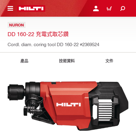
到主要內容
登入或註冊
購物車
NURON
DD 160-22 充電式取芯鑽
Cordl. diam. coring tool DD 160-22
#2369524
產品
技術資料
文件