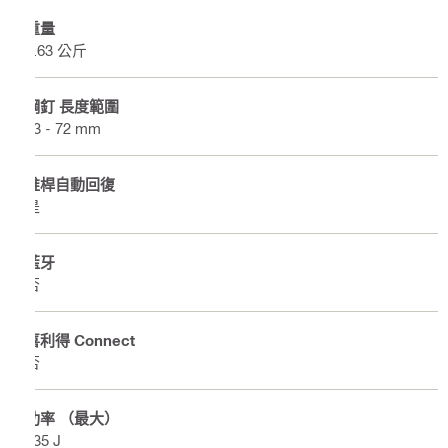
重量
3.63 公斤
鋼釘 長度範圍
13 - 72 mm
推桿自動回復
是
藍牙
否
喜利得 Connect
否
功率 （最大）
335 J