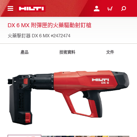
到主要內容
登入或註冊
購物車
DX 6 MX 附彈匣的火藥驅動射釘槍
火藥擊釘器 DX 6 MX
#2472474
產品
技術資料
文件