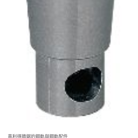
喜利得牆鋸的鋼軌與鋼軌配件