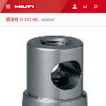
到主要內容
登入或註冊
購物車
續接栓 D-CO-ML
#232241