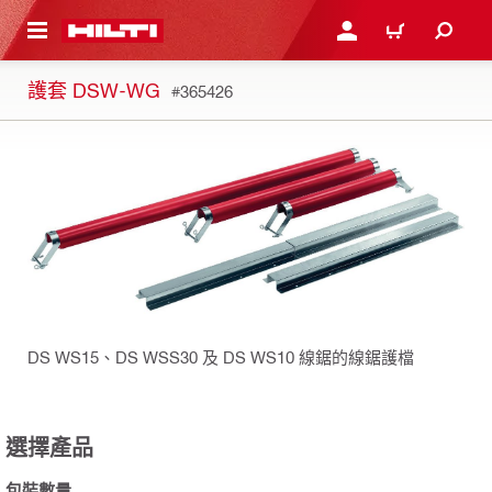
到主要內容
登入或註冊
購物車
護套 DSW-WG
#365426
DS WS15、DS WSS30 及 DS WS10 線鋸的線鋸護檔
選擇產品
包裝數量