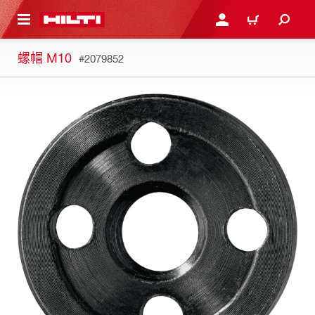
到主要內容
登入或註冊
購物車
螺帽 M10
#2079852