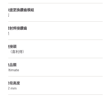
快速更換鑽齒模組
否
雷射焊接鑽齒
是
連接頭
C（喜利得）
產品類
Ultimate
分段高度
12 mm