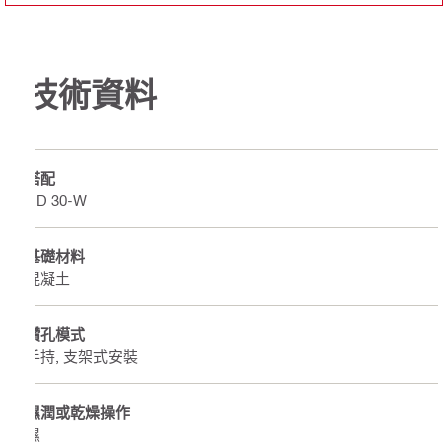
技術資料
搭配
DD 30-W
基礎材料
混凝土
鑽孔模式
手持, 支架式安裝
濕潤或乾燥操作
濕