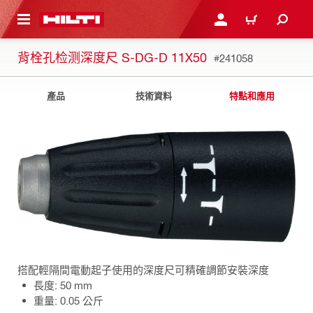
到主要內容
登入或註冊
購物車
背栓孔检测深度尺 S-DG-D 11X50
#241058
產品
技術資料
特點和應用
搭配輕隔間電動起子使用的深度尺可精確調節安裝深度
長度: 50 mm
重量: 0.05 公斤