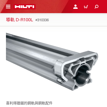
到主要內容
登入或註冊
購物車
導軌 D-R100L
#310336
喜利得牆鋸的鋼軌與鋼軌配件