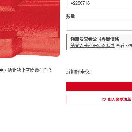
#2256716
數量
你無法查看公司專屬價格
請登入或註冊網路帳戶
查看公
子使用，簡化狹小空間鑽孔作業
折扣價(未稅)
加入最愛清單