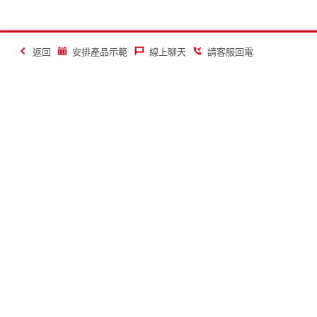
返回
安排產品示範
線上聊天
請客服回電
讓建築業變得更美好
聯絡
關於喜利得
聯絡我們
公司簡介
請客服回電
公司消息