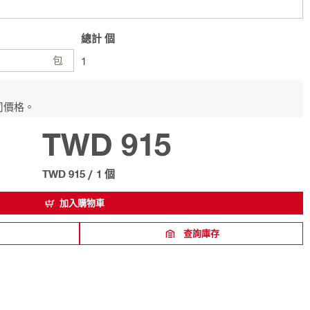
總計
個
包
1
司價格。
TWD 915
TWD 915
/
1 個
加入購物車
查詢庫存